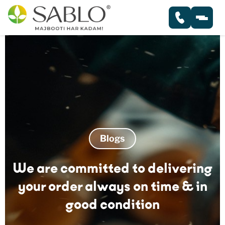
HOME
ABOUT
PRODUCTS
Blogs
PLYWOOD
GALLERY
We are committed to delivering
BLOCK BOARD
SERVICES
your order always on time & in
good condition
FLUSH DOOR
BLOGS